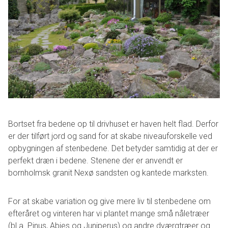
Bortset fra bedene op til drivhuset er haven helt flad. Derfor
er der tilført jord og sand for at skabe niveauforskelle ved
opbygningen af stenbedene. Det betyder samtidig at der er
perfekt dræn i bedene. Stenene der er anvendt er
bornholmsk granit Nexø sandsten og kantede marksten.
For at skabe variation og give mere liv til stenbedene om
efteråret og vinteren har vi plantet mange små nåletræer
(bl.a. Pinus, Abies og Juniperus) og andre dværgtræer og