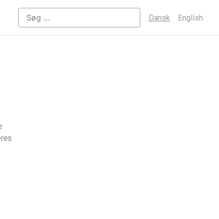
Søg
Dansk
English
efter:
e
eres