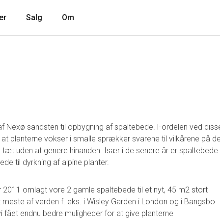
er
Salg
Om
af Nexø sandsten til opbygning af spaltebede. Fordelen ved diss
at planterne vokser i smalle sprækker svarene til vilkårene på d
s tæt uden at genere hinanden. Især i de senere år er spaltebede
e til dyrkning af alpine planter.
r 2011 omlagt vore 2 gamle spaltebede til et nyt, 45 m2 stort
meste af verden f. eks. i Wisley Garden i London og i Bangsbo
 fået endnu bedre muligheder for at give planterne