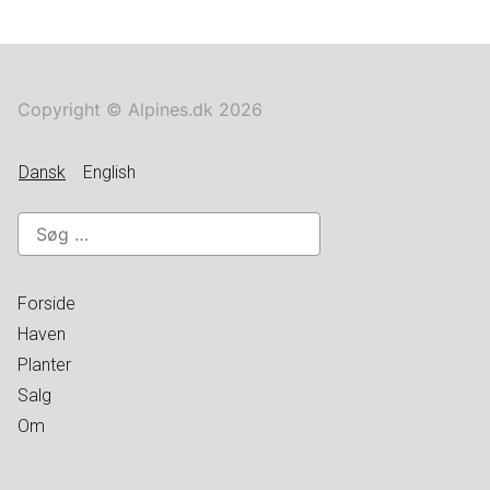
Copyright © Alpines.dk 2026
Dansk
English
Søg
efter:
Forside
Haven
Planter
Salg
Om